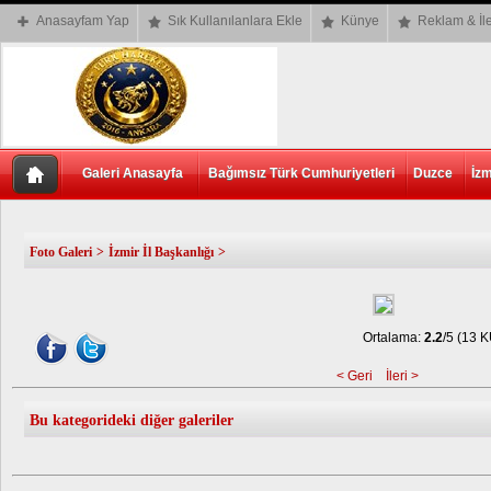
Anasayfam Yap
Sık Kullanılanlara Ekle
Künye
Reklam & İle
Galeri Anasayfa
Bağımsız Türk Cumhuriyetleri
Duzce
İzm
Foto Galeri
>
İzmir İl Başkanlığı
>
Ortalama:
2.2
/5 (13
< Geri
İleri >
Bu kategorideki diğer galeriler