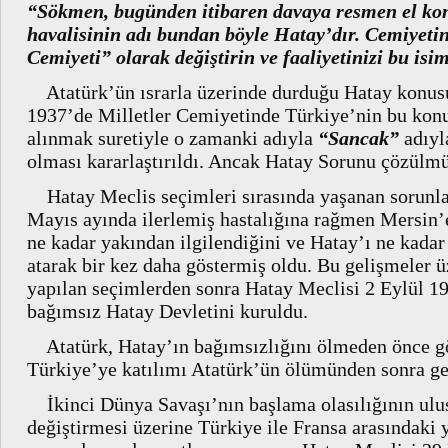
“Sökmen, bugünden itibaren davaya resmen el ko
havalisinin adı bundan böyle Hatay’dır. Cemiyeti
Cemiyeti” olarak değiştirin ve faaliyetinizi bu isi
Atatürk’ün ısrarla üzerinde durduğu Hatay konusu 
1937’de Milletler Cemiyetinde Türkiye’nin bu konu
alınmak suretiyle o zamanki adıyla
“Sancak”
adıyl
olması kararlaştırıldı. Ancak Hatay Sorunu çözülmü
Hatay Meclis seçimleri sırasında yaşanan sorunlar
Mayıs ayında ilerlemiş hastalığına rağmen Mersin’e
ne kadar yakından ilgilendiğini ve Hatay’ı ne kadar
atarak bir kez daha göstermiş oldu. Bu gelişmeler 
yapılan seçimlerden sonra Hatay Meclisi 2 Eylül 193
bağımsız Hatay Devletini kuruldu.
Atatürk, Hatay’ın bağımsızlığını ölmeden önce gö
Türkiye’ye katılımı Atatürk’ün ölümünden sonra ge
İkinci Dünya Savaşı’nın başlama olasılığının ulus
değiştirmesi üzerine Türkiye ile Fransa arasındaki ya