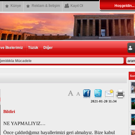
Künye
Reklam & İletişim
Kayıt Ol
Hoşgeldin...
e İlkelerimiz
Tüzük
Diğer
ımlılıkla Mücadele
Son
2021-01-20 11:34
Bildiri
NE YAPMALIYIZ…
Önce çaldırdığımız hayallerimizi geri almalıyız. Bize kabul