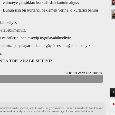
ettirmeye çalıştıkları korkulardan kurtulmalıyız.
Bunun için bir kurtarıcı beklemek yerine, o kurtarıcı benim
bilmeliyiz.
öyleyebilmeliyiz.
t ve örflerini benimseyip uygulayabilmeliyiz.
zı parçalayacak kadar güçlü sesle bağırabilmeliyiz.
z.
TINDA TOPLANABİLMELİYİZ…
Bu haber 2666 kez okundu.
Y
H
inançlara saldırı içeren, imla kuralları ile yazılmamış, Türkçe karakter kullanılmayan
anmamaktadır. Ayrıca suç teşkil edecek hakaret içerikli yorumlar hakkında