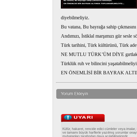
diyebilmeliyiz.
Bu vatana, Bu bayrağa sahip çıkmasını 
Andımızı, İstiklal marşımızı gür sesle s
Türk tarihini, Türk kültürünü, Türk ade
NE MUTLU TÜRK’ÜM DİYE gırtlaklarımı
Türklük ruh ve bilincini yaşatabilmeliyi
EN ÖNEMLİSİ BİR BAYRAK AL
Küfür, hakaret, rencide edici cümleler veya imalar, 
ve tamamı büyük harflerle yazılmış yorumlar onayl
muhatapları tarafından dava açılabilmektedir.