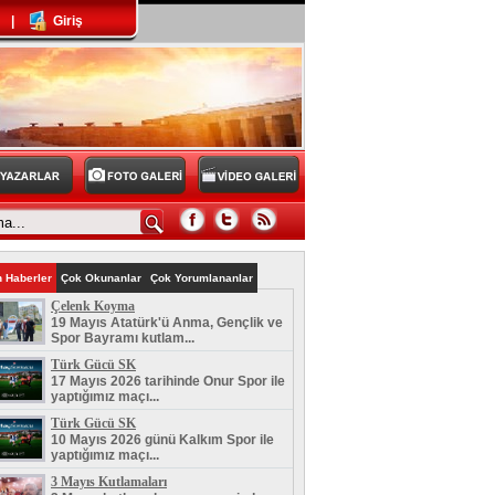
|
Giriş
 Haberler
Çok Okunanlar
Çok Yorumlananlar
Çelenk Koyma
19 Mayıs Atatürk'ü Anma, Gençlik ve
Spor Bayramı kutlam...
Türk Gücü SK
17 Mayıs 2026 tarihinde Onur Spor ile
yaptığımız maçı...
Türk Gücü SK
10 Mayıs 2026 günü Kalkım Spor ile
yaptığımız maçı...
3 Mayıs Kutlamaları