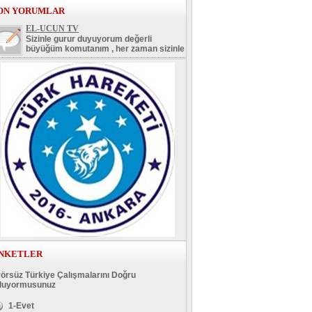
ON YORUMLAR
EL-UCUN TV
Sizinle gurur duyuyorum değerli
büyüğüm komutanım , her zaman sizinle
NKETLER
rörsüz Türkiye Çalışmalarını Doğru
luyormusunuz
1-Evet